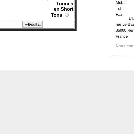
Mob :
Tonnes
Tél :
en Short
Fax :
Tons
14,
rue Le Bas
35000 Re
France
Nous cont