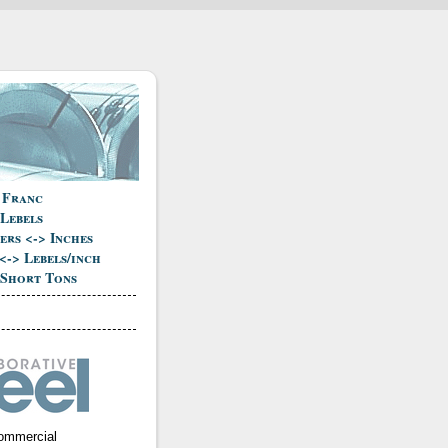
 Franc
 Lebels
ers <-> Inches
<-> Lebels/inch
 Short Tons
ommercial