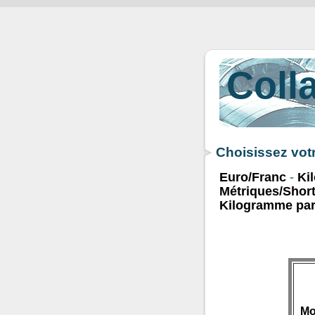
Coll
Choisissez vot
Euro/Franc
-
Ki
Métriques/Shor
Kilogramme par
Mo