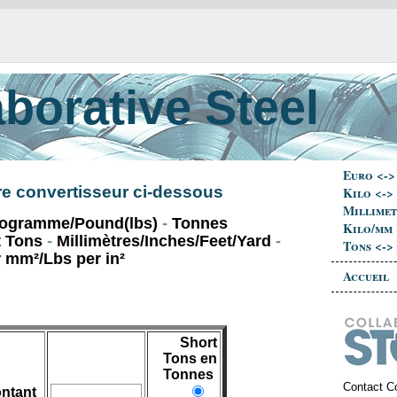
aborative Steel
Euro <->
re convertisseur ci-dessous
Kilo <->
Millimet
logramme/Pound(lbs)
-
Tonnes
Kilo/mm 
t Tons
-
Millimètres/Inches/Feet/Yard
-
Tons <->
 mm²/Lbs per in²
Accueil
Short
Tons en
Tonnes
Contact C
ntant