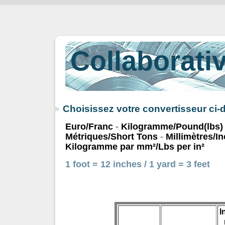
Collaborativ
Choisissez votre convertisseur ci
Euro/Franc
-
Kilogramme/Pound(lbs)
Métriques/Short Tons
-
Millimètres/I
Kilogramme par mm²/Lbs per in²
1 foot = 12 inches / 1 yard = 3 feet
I