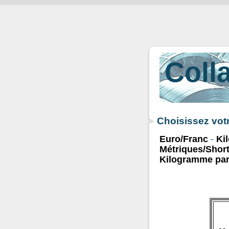
Coll
Choisissez vot
Euro/Franc
-
Ki
Métriques/Shor
Kilogramme par