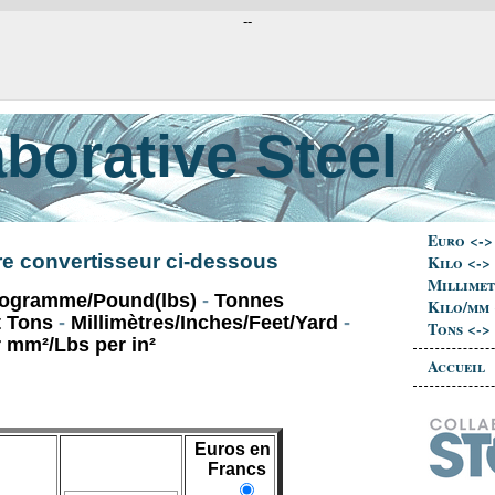
--
aborative Steel
Euro <->
re convertisseur ci-dessous
Kilo <->
Millimet
logramme/Pound(lbs)
-
Tonnes
Kilo/mm 
t Tons
-
Millimètres/Inches/Feet/Yard
-
Tons <->
 mm²/Lbs per in²
Accueil
Euros en
Francs