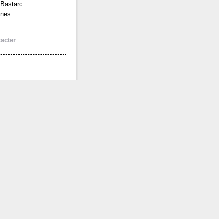
 Bastard
nnes
acter