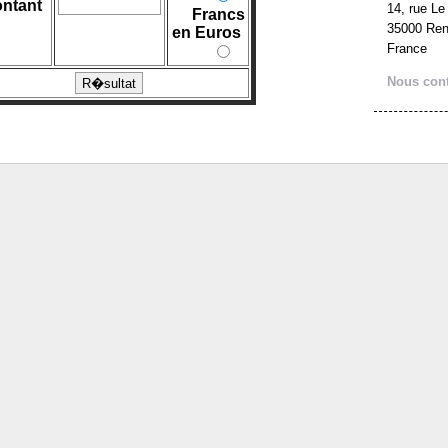
ntant
14, rue Le
Francs
35000 Re
en Euros
France
Nous cont