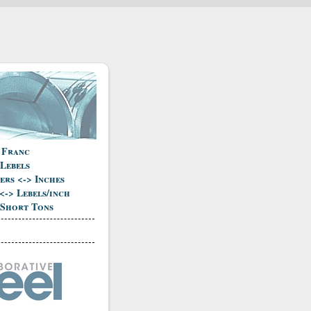
 Franc
 Lebels
ers <-> Inches
<-> Lebels/inch
 Short Tons